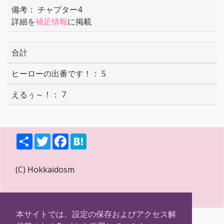
チャプター4
詳細を
補足情報
に掲載
合計
5
7
S
T
F
H
h
w
a
a
a
i
c
t
r
t
e
e
(C) Hokkaidosm
e
t
b
n
e
o
a
r
o
k
本サイトでは、設定の保存およびアクセス解