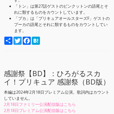
す。
「トン」は第27話ゲストのピンクットンの語尾とそ
れに類するものをカウントしています。
「プカ」は「プリキュアオールスターズF」ゲストの
プーカの語尾とそれに類するものをカウントしてい
ます。
S
T
F
H
h
w
a
a
a
i
c
t
r
t
e
e
e
t
b
n
e
o
a
r
o
k
感謝祭【BD】：
ひろがるスカ
イ！プリキュア 感謝祭（BD版）
本編は2024年2月18日プレミアム公演。歌詞内はカウント
していません。
2月18日ファミリー公演配信版はこちら
2月18日プレミアム公演配信版はこちら