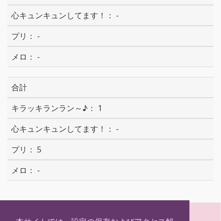
-
-
-
合計
1
-
5
-
S
T
F
H
h
w
a
a