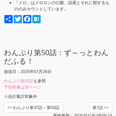
「メロ」はメロロンの口癖。語尾とそれに類するも
ののみカウントしています。
S
T
F
H
h
w
a
a
a
i
c
t
r
t
e
e
e
t
b
n
e
o
a
r
o
k
わんぷり第50話：
ず～っとわん
だふる！
放送日：2025年01月26日
わんぷり第50話
も参照
予告映像は別ページ
☆合計集計対象外
<< わんぷり第47話～第50話
第1話 >>
最終更新：2025/01/26 09:05:13