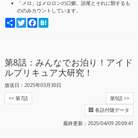
「メロ」はメロロンの口癖。語尾とそれに類するも
ののみカウントしています。
S
T
F
H
h
w
a
a
a
i
c
t
r
t
e
e
e
t
b
n
e
o
a
r
o
k
第8話：
みんなでお泊り！アイド
ルプリキュア大研究！
放送日：2025年03月30日
<< 第7話
第9話 >>
各話付随データ
最終更新：2025/04/09 20:09:41