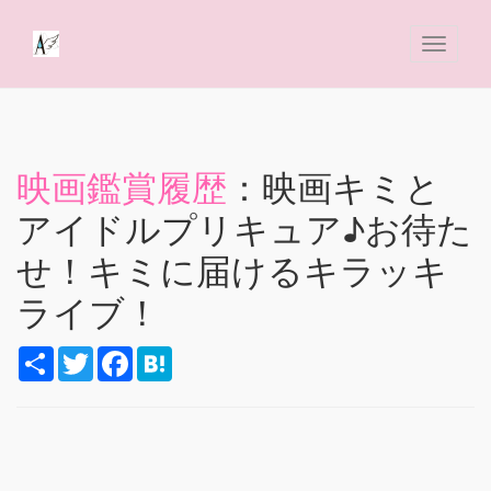
映画鑑賞履歴
：映画キミと
アイドルプリキュア♪お待た
せ！キミに届けるキラッキ
ライブ！
S
T
F
H
h
w
a
a
a
i
c
t
r
t
e
e
e
t
b
n
e
o
a
r
o
k