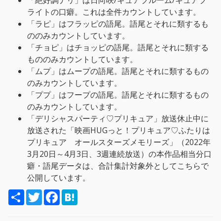
「絶好調ナリ」は日向咲/キュアブルーム/キュアブ
ライトの口癖。これは全件カウントしています。
「ラピ」はフラッピの語尾。語尾とそれに類するも
ののみカウントしています。
「チョピ」はチョッピの語尾。語尾とそれに類する
もののみカウントしています。
「ムプ」はムープの語尾。語尾とそれに類するもの
のみカウントしています。
「ププ」はフープの語尾。語尾とそれに類するもの
のみカウントしています。
「デリシャスパーティ♡プリキュア」放送休止中に
放送された「映画HUGっと！プリキュア♡ふたりは
プリキュア オールスターズメモリーズ」（2022年
3月20日～4月3日、3週連続放送）の本作品相当分口
癖・語尾データは、合計集計対象外としてこちらで
公開しています。
S
T
F
H
h
w
a
a
a
i
c
t
r
t
e
e