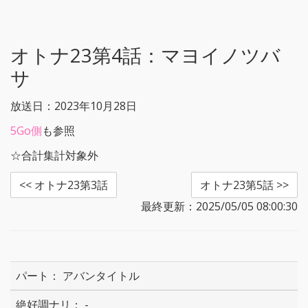
e
t
b
n
e
o
a
r
o
k
オトナ23第4話：
マヨイノツバ
サ
放送日：2023年10月28日
5Go側
も参照
☆合計集計対象外
<< オトナ23第3話
オトナ23第5話 >>
最終更新：2025/05/05 08:00:30
アバンタイトル
-