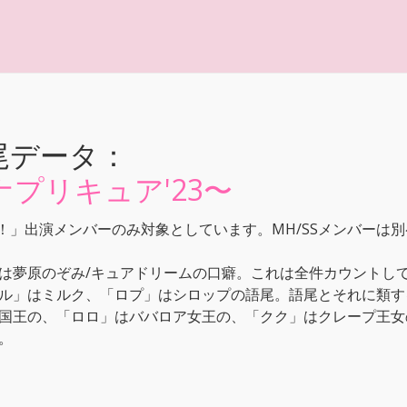
尾データ：
プリキュア'23〜
Go！」出演メンバーのみ対象としています。MH/SSメンバー
は夢原のぞみ/キュアドリームの口癖。これは全件カウントし
ル」はミルク、「ロプ」はシロップの語尾。語尾とそれに類す
国王の、「ロロ」はババロア女王の、「クク」はクレープ王女
。