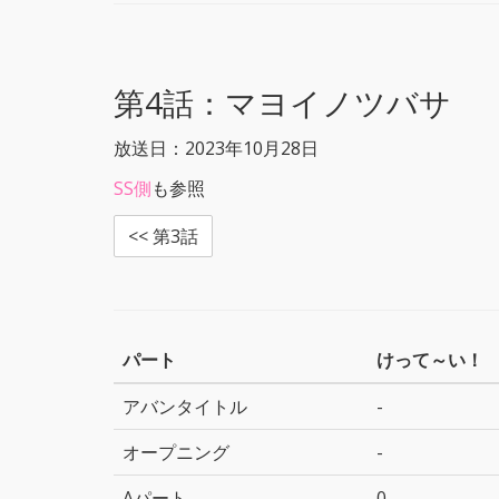
r
t
e
e
e
t
b
n
e
o
a
r
o
k
第4話：
マヨイノツバサ
放送日：2023年10月28日
SS側
も参照
<< 第3話
パート
けって～い！
アバンタイトル
-
オープニング
-
Aパート
0