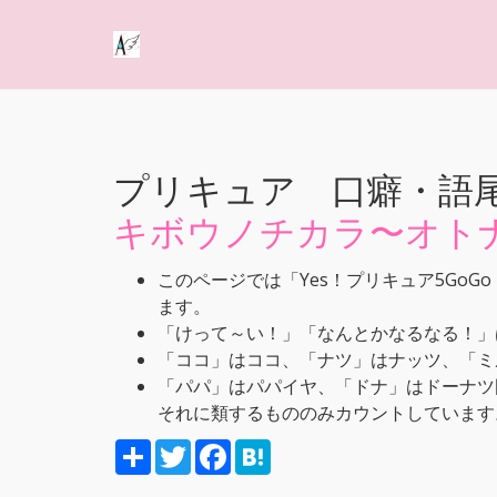
プリキュア 口癖・語
キボウノチカラ〜オトナ
このページでは「Yes！プリキュア5Go
ます。
「けって～い！」「なんとかなるなる！」
「ココ」はココ、「ナツ」はナッツ、「ミ
「パパ」はパパイヤ、「ドナ」はドーナツ
それに類するもののみカウントしています
S
T
F
H
h
w
a
a
a
i
c
t