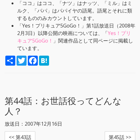
「ココ」はココ、「ナツ」はナッツ、「ミル」はミ
ルク、「パパ」はパパイヤの語尾。語尾とそれに類
するもののみカウントしています。
「Yes！プリキュア5GoGo！」第1話放送日（2008年
2月3日）以降公開の映画については、「
Yes！プリ
キュア5GoGo！
」関連作品として同ページに掲載し
ています。
S
T
F
H
h
w
a
a
a
i
c
t
r
t
e
e
e
t
b
n
e
o
a
r
o
k
第44話：
お世話役ってどんな
人？
放送日：2007年12月16日
<< 第43話
第45話 >>