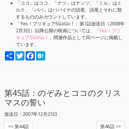
「ココ」はココ、「ナツ」はナッツ、「ミル」はミ
ルク、「パパ」はパパイヤの語尾。語尾とそれに類
するもののみカウントしています。
「Yes！プリキュア5GoGo！」第1話放送日（2008年
2月3日）以降公開の映画については、「
Yes！プリ
キュア5GoGo！
」関連作品として同ページに掲載し
ています。
S
T
F
H
h
w
a
a
a
i
c
t
r
t
e
e
e
t
b
n
e
o
a
r
o
k
第45話：
のぞみとココのクリス
マスの誓い
放送日：2007年12月23日
<< 第44話
第46話 >>