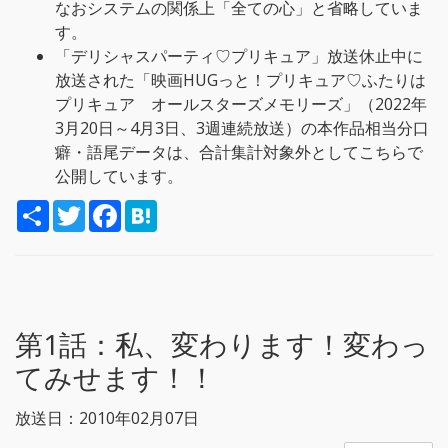
なおシステムの関係上「全ての心」と省略していま
す。
「デリシャスパーティ♡プリキュア」放送休止中に
放送された「映画HUGっと！プリキュア♡ふたりは
プリキュア オールスターズメモリーズ」（2022年
3月20日～4月3日、3週連続放送）の本作品相当分口
癖・語尾データは、合計集計対象外としてこちらで
公開しています。
S
T
F
H
h
w
a
a
a
i
c
t
r
t
e
e
e
t
b
n
e
o
a
r
o
k
第1話：
私、変わります！変わっ
てみせます！！
放送日：2010年02月07日