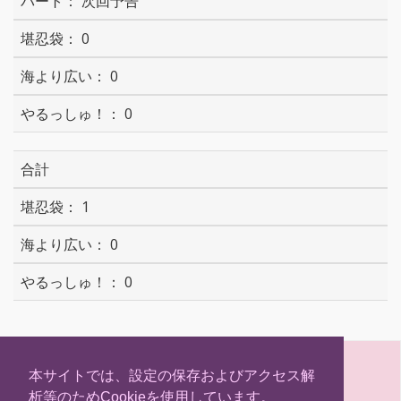
次回予告
0
0
0
合計
1
0
0
S
T
F
H
h
w
a
a
本サイトでは、設定の保存およびアクセス解
a
i
c
t
析等のためCookieを使用しています。