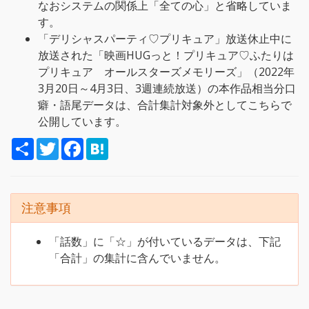
なおシステムの関係上「全ての心」と省略していま
す。
「デリシャスパーティ♡プリキュア」放送休止中に
放送された「映画HUGっと！プリキュア♡ふたりは
プリキュア オールスターズメモリーズ」（2022年
3月20日～4月3日、3週連続放送）の本作品相当分口
癖・語尾データは、合計集計対象外としてこちらで
公開しています。
S
T
F
H
h
w
a
a
a
i
c
t
r
t
e
e
e
t
b
n
e
o
a
注意事項
r
o
k
「話数」に「☆」が付いているデータは、下記
「合計」の集計に含んでいません。