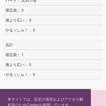
次回予告
0
0
0
合計
1
0
0
S
T
F
H
h
w
a
a
本サイトでは、設定の保存およびアクセス解
a
i
c
t
析等のためCookieを使用しています。