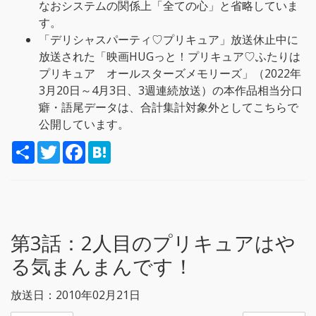
なおシステムの関係上「全ての心」と省略していま
す。
「デリシャスパーティ♡プリキュア」放送休止中に
放送された「映画HUGっと！プリキュア♡ふたりは
プリキュア オールスターズメモリーズ」（2022年
3月20日～4月3日、3週連続放送）の本作品相当分口
癖・語尾データは、合計集計対象外としてこちらで
公開しています。
S
T
F
H
h
w
a
a
a
i
c
t
r
t
e
e
e
t
b
n
e
o
a
r
o
k
第3話：
2人目のプリキュアはや
る気まんまんです！
放送日：2010年02月21日