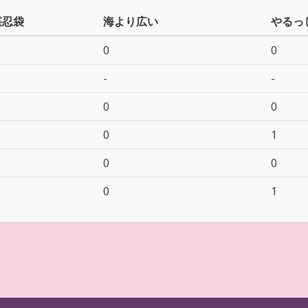
堪忍袋
海より広い
やるっ
0
0
-
-
0
0
0
1
0
0
0
1