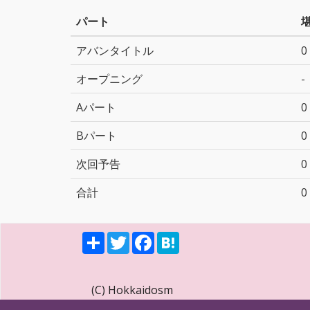
パート
アバンタイトル
0
オープニング
-
Aパート
0
Bパート
0
次回予告
0
合計
0
S
T
F
H
h
w
a
a
a
i
c
t
r
t
e
e
e
t
b
n
(C) Hokkaidosm
e
o
a
r
o