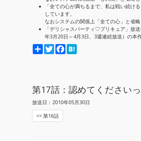
「全ての心が満ちるまで、私は戦い続ける
しています。
なおシステムの関係上「全ての心」と省略
「デリシャスパーティ♡プリキュア」放送
年3月20日～4月3日、3週連続放送）の
S
T
F
H
h
w
a
a
a
i
c
t
r
t
e
e
e
t
b
n
e
o
a
r
o
k
第17話：
認めてくださいっ
放送日：2010年05月30日
<< 第16話