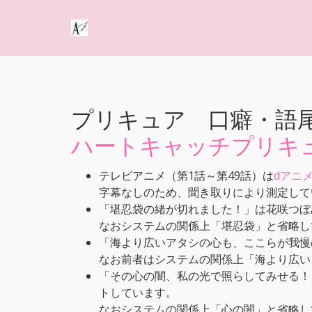
プリキュア 口癖・語
ハートキャッチプリキ
テレビアニメ（第1話～第49話）は
dアニ
字幕なしのため、聞き取りにより測定して
「堪忍袋の緒が切れました！」は花咲つぼ
なおシステムの関係上「堪忍袋」と省略し
「海より広いアタシの心も、ここらが我慢
なお前者はシステムの関係上「海より広い
「その心の闇、私の光で照らしてみせる！
トしています。
なおシステムの関係上「心の闇」と省略し