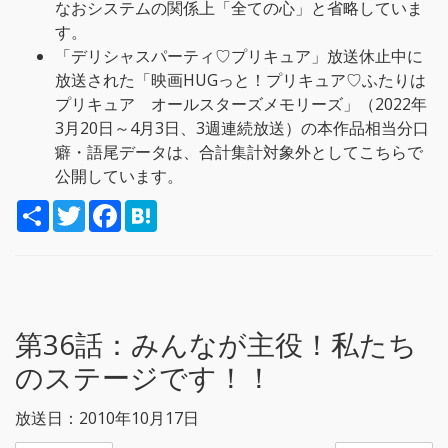
なおシステムの関係上「全ての心」と省略していま
す。
「デリシャスパーティ♡プリキュア」放送休止中に
放送された「映画HUGっと！プリキュア♡ふたりは
プリキュア オールスターズメモリーズ」（2022年
3月20日～4月3日、3週連続放送）の本作品相当分口
癖・語尾データは、合計集計対象外としてこちらで
公開しています。
S
T
F
H
h
w
a
a
a
i
c
t
r
t
e
e
e
t
b
n
e
o
a
r
o
k
第36話：
みんなが主役！私たち
のステージです！！
放送日：2010年10月17日