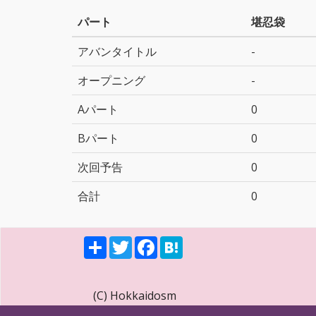
パート
堪忍袋
アバンタイトル
-
オープニング
-
Aパート
0
Bパート
0
次回予告
0
合計
0
S
T
F
H
h
w
a
a
a
i
c
t
r
t
e
e
e
t
b
n
(C) Hokkaidosm
e
o
a
r
o