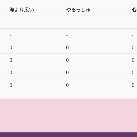
海より広い
やるっしゅ！
心
-
-
-
-
-
-
0
0
0
0
0
0
0
0
0
0
0
0