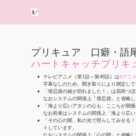
プリキュア 口癖・語
ハートキャッチプリキ
テレビアニメ（第1話～第49話）は
dアニ
字幕なしのため、聞き取りにより測定して
「堪忍袋の緒が切れました！」は花咲つぼ
なおシステムの関係上「堪忍袋」と省略し
「海より広いアタシの心も、ここらが我慢
なお前者はシステムの関係上「海より広い
「その心の闇、私の光で照らしてみせる！
トしています。
なおシステムの関係上「心の闇」と省略し