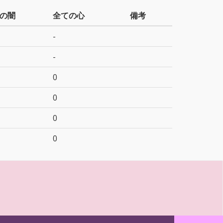
の闇
全ての心
備考
-
-
0
0
0
0