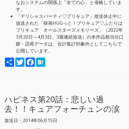
なおシステムの関係上「全ての心」と省略していま
す。
「デリシャスパーティ♡プリキュア」放送休止中に
放送された「映画HUGっと！プリキュア♡ふたりは
プリキュア オールスターズメモリーズ」（2022年
3月20日～4月3日、3週連続放送）の本作品相当分口
癖・語尾データは、合計集計対象外としてこちらで
公開しています。
S
T
F
H
h
w
a
a
a
i
c
t
r
t
e
e
e
t
b
n
e
o
a
r
o
k
ハピネス第20話：
悲しい過
去！！キュアフォーチュンの涙
放送日：2014年06月15日