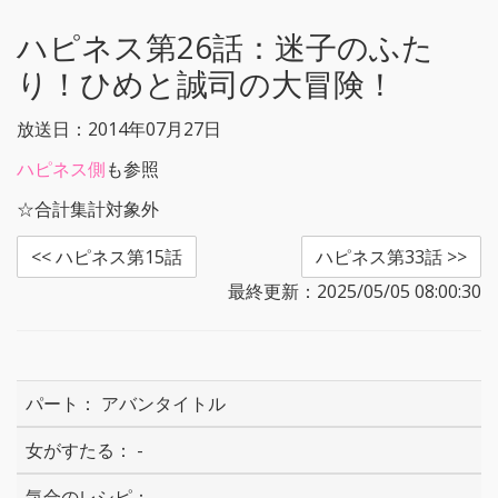
r
o
k
ハピネス第26話：
迷子のふた
り！ひめと誠司の大冒険！
放送日：2014年07月27日
ハピネス側
も参照
☆合計集計対象外
<< ハピネス第15話
ハピネス第33話 >>
最終更新：2025/05/05 08:00:30
アバンタイトル
-
-