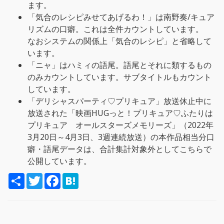
ます。
「気合のレシピみせてあげるわ！」は南野奏/キュア
リズムの口癖。これは全件カウントしています。
なおシステムの関係上「気合のレシピ」と省略して
います。
「ニャ」はハミィの語尾。語尾とそれに類するもの
のみカウントしています。サブタイトルもカウント
しています。
「デリシャスパーティ♡プリキュア」放送休止中に
放送された「映画HUGっと！プリキュア♡ふたりは
プリキュア オールスターズメモリーズ」（2022年
3月20日～4月3日、3週連続放送）の本作品相当分口
癖・語尾データは、合計集計対象外としてこちらで
公開しています。
S
T
F
H
h
w
a
a
a
i
c
t
r
t
e
e
e
t
b
n
e
o
a