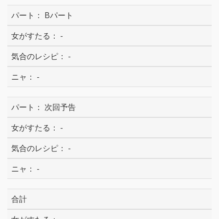
Bパート
-
-
-
次回予告
-
-
-
合計