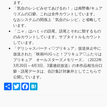
ます。
「気合のレシピみせてあげるわ！」は南野奏/キュア
リズムの口癖。これは全件カウントしています。
なおシステムの関係上「気合のレシピ」と省略して
います。
「ニャ」はハミィの語尾。語尾とそれに類するもの
のみカウントしています。サブタイトルもカウント
しています。
「デリシャスパーティ♡プリキュア」放送休止中に
放送された「映画HUGっと！プリキュア♡ふたりは
プリキュア オールスターズメモリーズ」（2022年
3月20日～4月3日、3週連続放送）の本作品相当分口
癖・語尾データは、合計集計対象外としてこちらで
公開しています。
S
T
F
H
h
w
a
a
a
i
c
t
r
t
e
e
e
t
b
n
e
o
a