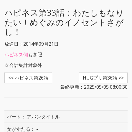
r
o
k
ハピネス第33話：
わたしもなり
たい！めぐみのイノセントさが
し！
放送日：2014年09月21日
ハピネス側
も参照
☆合計集計対象外
<< ハピネス第26話
HUGプリ第36話 >>
最終更新：2025/05/05 08:00:30
アバンタイトル
-