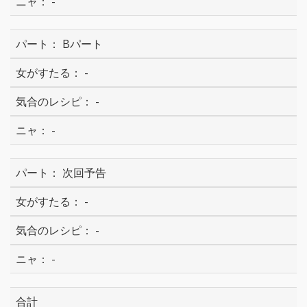
-
Bパート
-
-
-
次回予告
-
-
-
合計