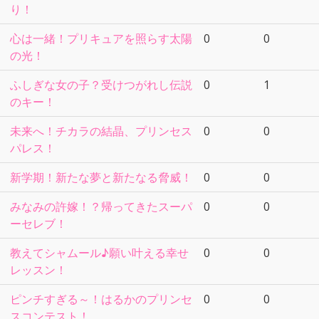
り！
心は一緒！プリキュアを照らす太陽
0
0
の光！
ふしぎな女の子？受けつがれし伝説
0
1
のキー！
未来へ！チカラの結晶、プリンセス
0
0
パレス！
新学期！新たな夢と新たなる脅威！
0
0
みなみの許嫁！？帰ってきたスーパ
0
0
ーセレブ！
教えてシャムール♪願い叶える幸せ
0
0
レッスン！
ピンチすぎる～！はるかのプリンセ
0
0
スコンテスト！