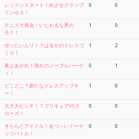
レッスンスタート！めざせグランプ
0
0
リンセス！
テニスで再会！いじわるな男の
1
0
子？！
ぜったいムリ！？はるかのドレスづ
1
2
くり！
幕よあがれ！憧れのノーブルパーテ
0
1
ィ！
どこどこ？新たなドレスアップキ
1
0
ー！
大大大ピンチ！？プリキュアVSク
0
0
ローズ！
きららとアイドル！あつ～いドーナ
0
0
ッツバトル！