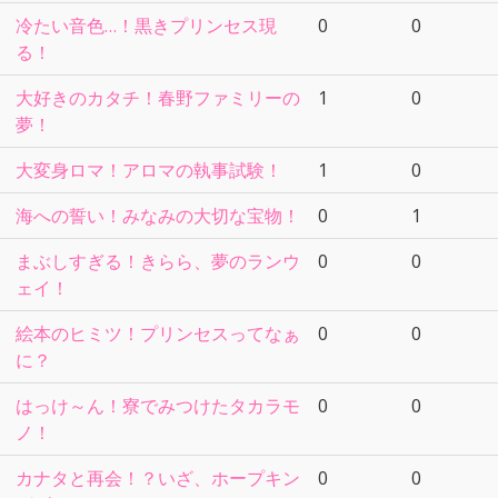
冷たい音色…！黒きプリンセス現
0
0
る！
大好きのカタチ！春野ファミリーの
1
0
夢！
大変身ロマ！アロマの執事試験！
1
0
海への誓い！みなみの大切な宝物！
0
1
まぶしすぎる！きらら、夢のランウ
0
0
ェイ！
絵本のヒミツ！プリンセスってなぁ
0
0
に？
はっけ～ん！寮でみつけたタカラモ
0
0
ノ！
カナタと再会！？いざ、ホープキン
0
0