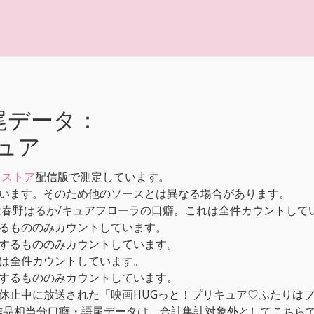
尾データ：
ュア
メストア
配信版で測定しています。
います。そのため他のソースとは異なる場合があります。
は春野はるか/キュアフローラの口癖。これは全件カウントして
るもののみカウントしています。
するもののみカウントしています。
は全件カウントしています。
するもののみカウントしています。
休止中に放送された「映画HUGっと！プリキュア♡ふたりはプ
本作品相当分口癖・語尾データは、合計集計対象外としてこちら