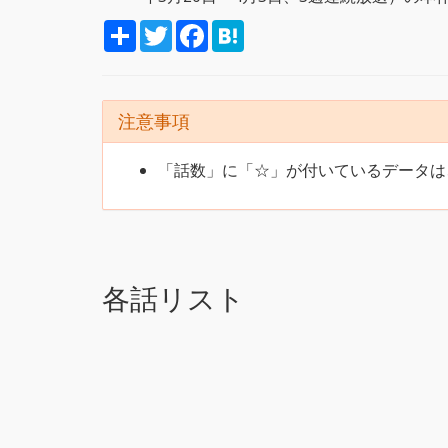
S
T
F
H
h
w
a
a
a
i
c
t
r
t
e
e
e
t
b
n
e
o
a
注意事項
r
o
k
「話数」に「☆」が付いているデータは
各話リスト