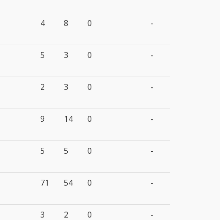
4
8
0
-
5
3
0
-
2
3
0
-
9
14
0
-
5
5
0
-
71
54
0
-
3
2
0
-