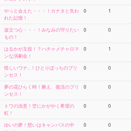
やっと会えた・・・！カナタと失わ
0
1
れた記憶！
波立つ心・・・！みなみの守りたい
0
0
もの！
はるかが主役！？ハチャメチャロマ
0
1
ンな演劇会！
怪しいワナ…！ひとりぼっちのプリ
0
0
ンセス！
夢の花ひらく時！舞え、復活のプリ
0
0
ンセス！
トワの決意！空にかがやく希望の
0
0
虹！
ゆいの夢！想いはキャンバスの中
0
0