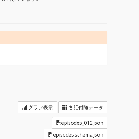
グラフ表示
各話付随データ
episodes_012.json
episodes.schema.json