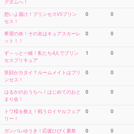
グダムへ！
想いよ届け！プリンセスVSプリン
0
0
セス！
希望の炎！その名はキュアスカーレ
0
0
ット！！
ず～っと一緒！私たち4人でプリン
1
0
セスプリキュア
笑顔がカタイ？ルームメイトはプリ
0
0
ンセス！
はるかのおうちへ！はじめてのおと
0
0
まり会！
トワ様を救え！戦うロイヤルフェア
0
0
リー！
ガンバレゆうき！応援ひびく夏祭
0
0