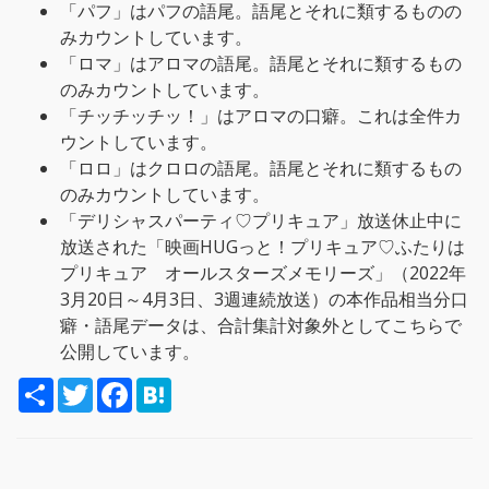
「パフ」はパフの語尾。語尾とそれに類するものの
みカウントしています。
「ロマ」はアロマの語尾。語尾とそれに類するもの
のみカウントしています。
「チッチッチッ！」はアロマの口癖。これは全件カ
ウントしています。
「ロロ」はクロロの語尾。語尾とそれに類するもの
のみカウントしています。
「デリシャスパーティ♡プリキュア」放送休止中に
放送された「映画HUGっと！プリキュア♡ふたりは
プリキュア オールスターズメモリーズ」（2022年
3月20日～4月3日、3週連続放送）の本作品相当分口
癖・語尾データは、合計集計対象外としてこちらで
公開しています。
S
T
F
H
h
w
a
a
a
i
c
t
r
t
e
e
e
t
b
n
e
o
a