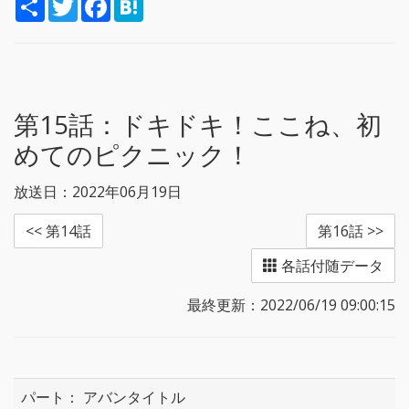
S
T
F
H
h
w
a
a
a
i
c
t
r
t
e
e
e
t
b
n
e
o
a
r
o
k
第15話：
ドキドキ！ここね、初
めてのピクニック！
放送日：2022年06月19日
<< 第14話
第16話 >>
各話付随データ
最終更新：2022/06/19 09:00:15
アバンタイトル