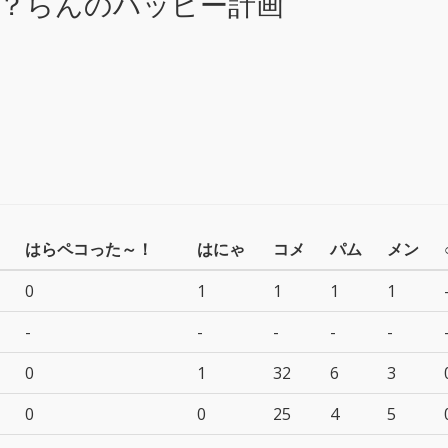
？らんのハッピー計画
はらペコった～！
はにゃ
コメ
パム
メン
0
1
1
1
1
-
-
-
-
-
0
1
32
6
3
0
0
25
4
5