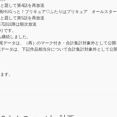
」と題して第4話を再放送
「映画HUGっと！プリキュア♡ふたりはプリキュア オールスタ
」と題して第5話を再放送
第7話以降は順次放送
りです。
も継続しました。
・語尾データは、（再）のマーク付き・合計集計対象外として公
語尾データは、下記作品相当分について合計集計対象外として公
します。