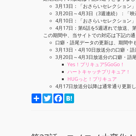
3月13日：「おさらいセレクション
3月20日～4月3日（3週連続）：
4月10日：「おさらいセレクション
4月17日：第6話を5週遅れで放送、
この期間中、当サイトでの対応は下記の通
口癖・語尾データの更新は、期間中
3月13日・4月10日放送分の口癖
3月20日～4月3日放送分の口癖・
Yes！プリキュア5GoGo！
ハートキャッチプリキュア！
HUGっと！プリキュア
4月17日放送分以降は通常通り更新
S
T
F
H
h
w
a
a
a
i
c
t
r
t
e
e
e
t
b
n
e
o
a
r
o
k