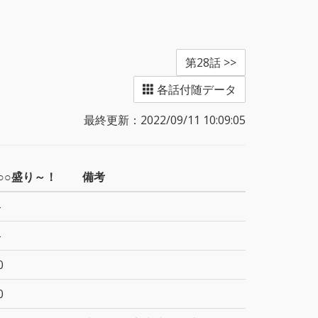
第28話 >>
各話付随データ
最終更新：2022/09/11 10:09:05
○○盛り～！
備考
-
-
0
0