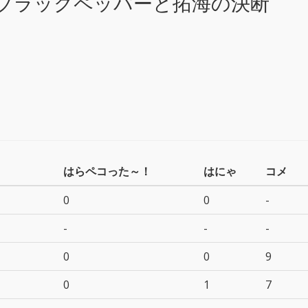
ブラックペッパーと拓海の決断
！
はらペコった～！
はにゃ
コメ
0
0
-
-
-
-
0
0
9
0
1
7