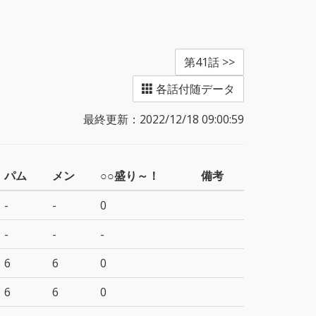
第41話 >>
各話付随データ
最終更新：2022/12/18 09:00:59
パム
メン
○○盛り～！
備考
-
-
0
-
-
-
6
6
0
6
6
0