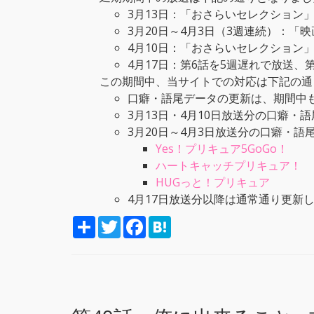
3月13日：「おさらいセレクション
3月20日～4月3日（3週連続）：
4月10日：「おさらいセレクション
4月17日：第6話を5週遅れで放送、
この期間中、当サイトでの対応は下記の通
口癖・語尾データの更新は、期間中
3月13日・4月10日放送分の口癖
3月20日～4月3日放送分の口癖・
Yes！プリキュア5GoGo！
ハートキャッチプリキュア！
HUGっと！プリキュア
4月17日放送分以降は通常通り更新
S
T
F
H
h
w
a
a
a
i
c
t
r
t
e
e
e
t
b
n
e
o
a
r
o
k