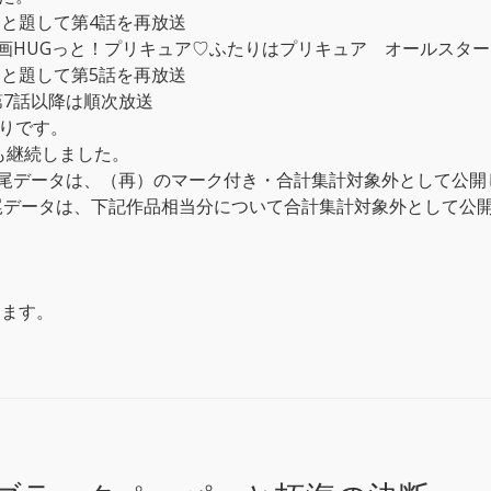
」と題して第4話を再放送
「映画HUGっと！プリキュア♡ふたりはプリキュア オールスタ
」と題して第5話を再放送
第7話以降は順次放送
りです。
も継続しました。
・語尾データは、（再）のマーク付き・合計集計対象外として公
語尾データは、下記作品相当分について合計集計対象外として公
します。