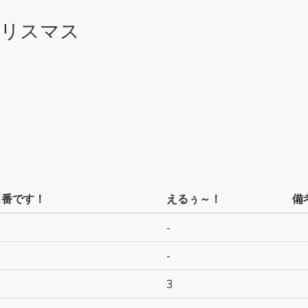
クリスマス
出番です！
えるぅ～！
備
-
-
3