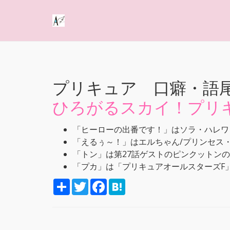
プリキュア 口癖・語
ひろがるスカイ！プリ
「ヒーローの出番です！」はソラ・ハレワ
「えるぅ～！」はエルちゃん/プリンセス
「トン」は第27話ゲストのピンクットン
「プカ」は「プリキュアオールスターズF
S
T
F
H
h
w
a
a
a
i
c
t
r
t
e
e
e
t
b
n
e
o
a