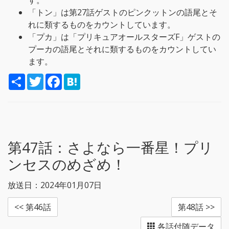
す。
「トン」は第27話ゲストのピンクットンの語尾とそ
れに類するものをカウントしています。
「プカ」は「プリキュアオールスターズF」ゲストの
プーカの語尾とそれに類するものをカウントしてい
ます。
S
T
F
H
h
w
a
a
a
i
c
t
r
t
e
e
e
t
b
n
e
o
a
r
o
k
第47話：
さよなら一番星！プリ
ンセスのめざめ！
放送日：2024年01月07日
<< 第46話
第48話 >>
各話付随データ