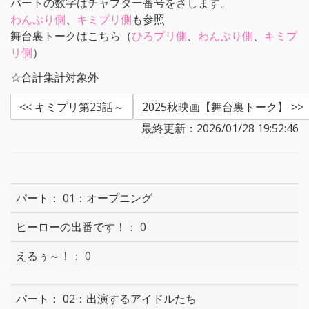
パートの数字はチャプター番号をさします。
わんぷり側
、
キミプリ側
も参照
舞台裏トークはこちら（
ひろプリ側
、
わんぷり側
、
キミプ
リ側
）
☆合計集計対象外
<< キミプリ第23話～
2025秋映画【舞台裏トーク】 >>
最終更新：2026/01/28 19:52:46
01：オープニング
0
0
02：出演するアイドルたち