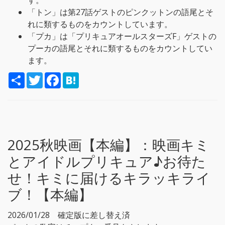
す。
「トン」は第27話ゲストのピンクットンの語尾とそ
れに類するものをカウントしています。
「プカ」は「プリキュアオールスターズF」ゲストの
プーカの語尾とそれに類するものをカウントしてい
ます。
S
T
F
H
h
w
a
a
a
i
c
t
r
t
e
e
e
t
b
n
e
o
a
r
o
k
2025秋映画【本編】：
映画キミ
とアイドルプリキュア♪お待た
せ！キミに届けるキラッキライ
ブ！【本編】
2026/01/28 確定版に差し替え済