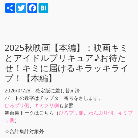
S
T
F
H
h
w
a
a
a
i
c
t
r
t
e
e
e
t
b
n
e
o
a
r
o
k
2025秋映画【本編】：
映画キミ
とアイドルプリキュア♪お待た
せ！キミに届けるキラッキライ
ブ！【本編】
2026/01/28 確定版に差し替え済
パートの数字はチャプター番号をさします。
ひろプリ側
、
キミプリ側
も参照
舞台裏トークはこちら（
ひろプリ側
、
わんぷり側
、
キミプ
リ側
）
☆合計集計対象外