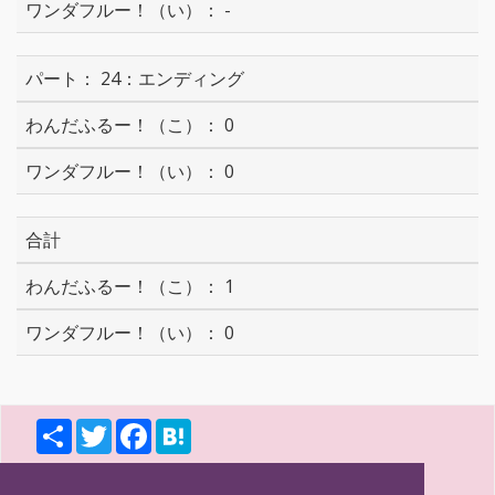
-
24：エンディング
0
0
合計
1
0
S
T
F
H
h
w
a
a
a
i
c
t
r
t
e
e