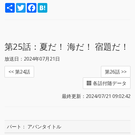
S
T
F
H
h
w
a
a
a
i
c
t
r
t
e
e
e
t
b
n
e
o
a
r
o
k
第25話：
夏だ！ 海だ！ 宿題だ！
放送日：2024年07月21日
<< 第24話
第26話 >>
各話付随データ
最終更新：2024/07/21 09:02:42
アバンタイトル