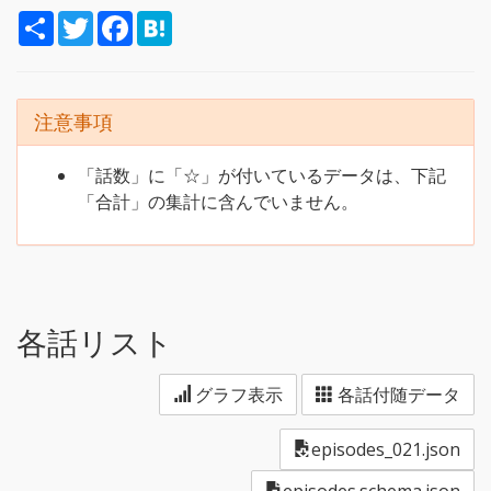
S
T
F
H
h
w
a
a
a
i
c
t
r
t
e
e
e
t
b
n
e
o
a
注意事項
r
o
k
「話数」に「☆」が付いているデータは、下記
「合計」の集計に含んでいません。
各話リスト
グラフ表示
各話付随データ
episodes_021.json