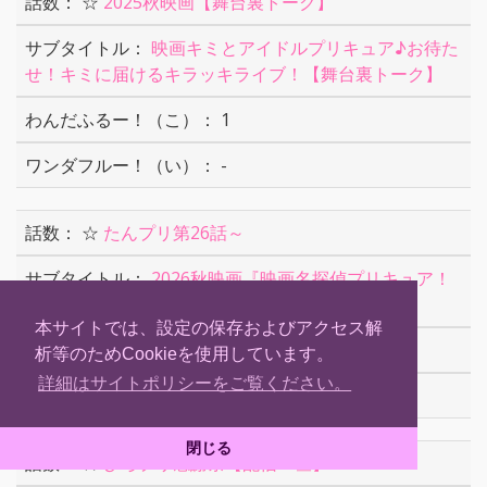
☆
2025秋映画【舞台裏トーク】
映画キミとアイドルプリキュア♪お待た
せ！キミに届けるキラッキライブ！【舞台裏トーク】
1
-
☆
たんプリ第26話～
2026秋映画『映画名探偵プリキュア！
不思議な庭と2人の秘密』告知映像
本サイトでは、設定の保存およびアクセス解
0
析等のためCookieを使用しています。
詳細はサイトポリシーをご覧ください。
0
閉じる
☆
ひろプリ感謝祭【配信・昼】