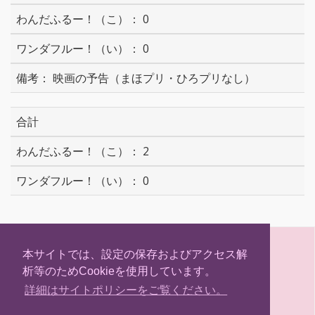
0
0
映画の予告（まほプリ・ひろプリなし）
合計
2
0
S
T
F
H
h
w
a
a
本サイトでは、設定の保存およびアクセス解
a
i
c
t
析等のためCookieを使用しています。
r
t
e
e
(C) Hokkaidosm
e
t
b
n
詳細はサイトポリシーをご覧ください。
e
o
a
r
o