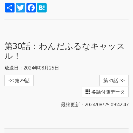
S
T
F
H
h
w
a
a
a
i
c
t
r
t
e
e
e
t
b
n
e
o
a
r
o
k
第30話：
わんだふるなキャッス
ル！
放送日：2024年08月25日
<< 第29話
第31話 >>
各話付随データ
最終更新：2024/08/25 09:42:47