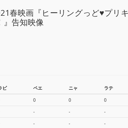
021春映画『ヒーリングっど♥プリ
！』告知映像
ラビ
ペエ
ニャ
ラテ
0
0
0
0
0
-
-
-
0
-
-
-