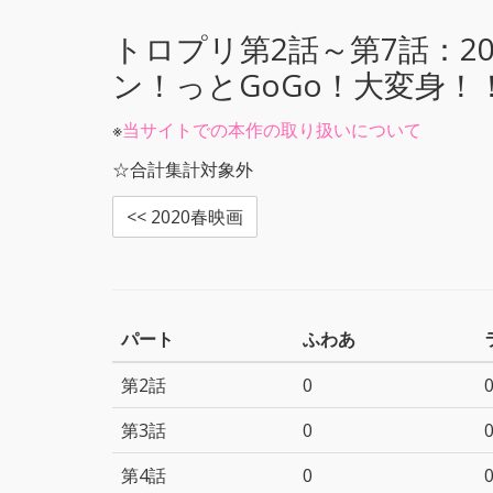
r
o
k
トロプリ第2話～第7話：
2
ン！っとGoGo！大変身！
※
当サイトでの本作の取り扱いについて
☆合計集計対象外
<< 2020春映画
パート
ふわあ
第2話
0
第3話
0
第4話
0