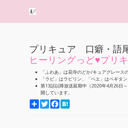
プリキュア 口癖・語
ヒーリングっど♥プリ
「ふわあ」は花寺のどか/キュアグレース
「ラビ」はラビリン、「ペエ」はペギタン
第13話以降放送延期中（2020年4月26
開しています。
S
T
F
H
h
w
a
a
a
i
c
t
r
t
e
e
e
t
b
n
e
o
a