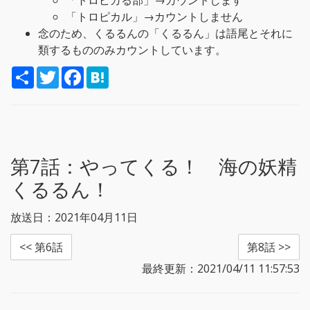
「トロピカる部」→カウントします
「トロピカル」→カウントしません
念のため、くるるんの「くるるん」は語尾とそれに
類するもののみカウントしています。
S
T
F
H
h
w
a
a
a
i
c
t
r
t
e
e
e
t
b
n
e
o
a
r
o
k
第7話：
やってくる！ 海の妖精
くるるん！
放送日：2021年04月11日
<< 第6話
第8話 >>
最終更新：2021/04/11 11:57:53