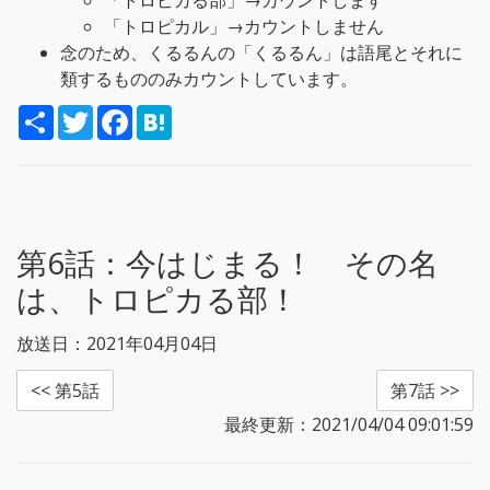
「トロピカる部」→カウントします
「トロピカル」→カウントしません
念のため、くるるんの「くるるん」は語尾とそれに
類するもののみカウントしています。
S
T
F
H
h
w
a
a
a
i
c
t
r
t
e
e
e
t
b
n
e
o
a
r
o
k
第6話：
今はじまる！ その名
は、トロピカる部！
放送日：2021年04月04日
<< 第5話
第7話 >>
最終更新：2021/04/04 09:01:59