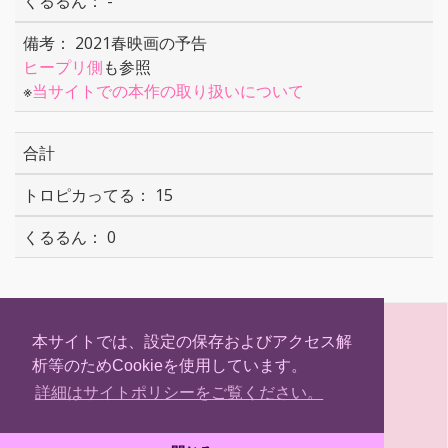
-
2021春映画の予告
ヒープリ側
も参照
※
当サイトでの本作の取り扱いについて
合計
15
0
S
T
F
H
h
w
a
a
本サイトでは、設定の保存およびアクセス解
a
i
c
t
析等のためCookieを使用しています。
r
t
e
e
(C) Hokkaidosm
e
t
b
n
詳細はサイトポリシーをご覧ください。
e
o
a
r
o
k